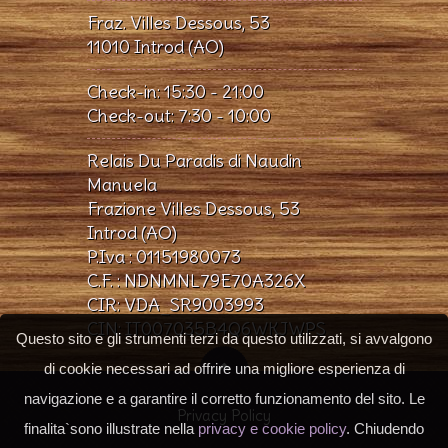
Fraz. Villes Dessous, 53
11010 Introd (AO)
Check-in: 15:30 - 21:00
Check-out: 7:30 - 10:00
Relais Du Paradis di Naudin
Manuela
Frazione Villes Dessous, 53
Introd (AO)
P.Iva : 01151980073
C.F. : NDNMNL79E70A326X
CIR: VDA_SR9003993
CIN: IT007035B4Q6WKJWPS
Questo sito e gli strumenti terzi da questo utilizzati, si avvalgono
di cookie necessari ad offrire una migliore esperienza di
navigazione e a garantire il corretto funzionamento del sito. Le
Privacy Policy
finalita`sono illustrate nella
privacy e cookie policy
. Chiudendo