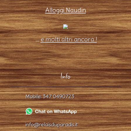
Alloggi Naudin
...
e molti altri ancora !
Info
Mobile:
347 0490723
info@relaisduparadis.it